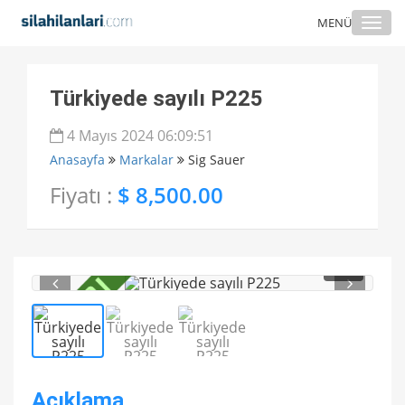
Togg
MENÜ
navi
Türkiyede sayılı P225
4 Mayıs 2024 06:09:51
Anasayfa
Markalar
Sig Sauer
Fiyatı :
$ 8,500.00
1
/ 3
Açıklama