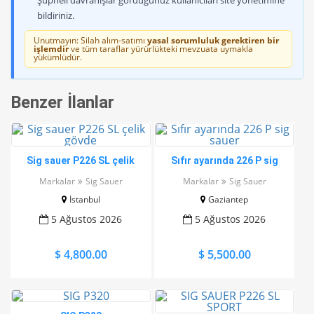
Şüpheli davranışlar gördüğünüz kullanıcıları site yönetimine
bildiriniz.
Unutmayın: Silah alım-satımı
yasal sorumluluk gerektiren bir
işlemdir
ve tüm taraflar yürürlükteki mevzuata uymakla
yükümlüdür.
Benzer İlanlar
Sig sauer P226 SL çelik
Sıfır ayarında 226 P sig
gövde
sauer
Markalar
Sig Sauer
Markalar
Sig Sauer
İstanbul
Gaziantep
5 Ağustos 2026
5 Ağustos 2026
$ 4,800.00
$ 5,500.00