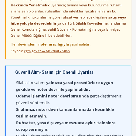
Hakkında Yönetmelik
uyarınca; taşıma veya bulundurma ruhsatlı
silaha sahip olanlar, ruhsatlarında nitelikleri yazılı silahlarını bu
Yönetmelik hükümlerine göre ruhsat verilebilecek kişilere
satış veya
hibe yoluyla devredebilir
ya da Türk Silahlı Kuvvetlerine, Jandarma
Genel Komutanlığına, Sahil Güvenlik Komutanlığına veya Emniyet
Genel Müdürlüğüne hibe edebilirler.
Her devir işlemi
noter aracılığıyla
yapılmalıdır.
Kaynak:
egm.gov.tr — Mevzuat / Silah
Güvenli Alım-Satım İçin Önemli Uyarılar
Silah alım-satımı
yalnızca yasal prosedürlere uygun
şekilde ve noter devri ile yapılmalıdır.
Ödeme işlemini noter devri sırasında
gerçekleştirmeniz
güvenli yöntemdir.
Silahınızı, noter devri tamamlanmadan kesinlikle
teslim etmeyin.
Ruhsatsız, yasa dışı veya mevzuata aykırı taleplere
cevap vermeyin.