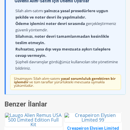
Güvenli Alım-Satım İçin Önemli Uyarılar
Silah alım-satımı
yalnızca yasal prosedürlere uygun
şekilde ve noter devri ile yapılmalıdır.
Ödeme işlemini noter devri sırasında
gerçekleştirmeniz
güvenli yöntemdir.
Silahınızı, noter devri tamamlanmadan kesinlikle
teslim etmeyin.
Ruhsatsız, yasa dışı veya mevzuata aykırı taleplere
cevap vermeyin.
Şüpheli davranışlar gördüğünüz kullanıcıları site yönetimine
bildiriniz.
Unutmayın: Silah alım-satımı
yasal sorumluluk gerektiren bir
işlemdir
ve tüm taraflar yürürlükteki mevzuata uymakla
yükümlüdür.
Benzer İlanlar
Creapeiron Elysien Limited