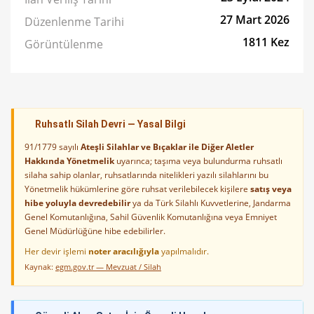
27 Mart 2026
Düzenlenme Tarihi
1811 Kez
Görüntülenme
Ruhsatlı Silah Devri — Yasal Bilgi
91/1779 sayılı
Ateşli Silahlar ve Bıçaklar ile Diğer Aletler
Hakkında Yönetmelik
uyarınca; taşıma veya bulundurma ruhsatlı
silaha sahip olanlar, ruhsatlarında nitelikleri yazılı silahlarını bu
Yönetmelik hükümlerine göre ruhsat verilebilecek kişilere
satış veya
hibe yoluyla devredebilir
ya da Türk Silahlı Kuvvetlerine, Jandarma
Genel Komutanlığına, Sahil Güvenlik Komutanlığına veya Emniyet
Genel Müdürlüğüne hibe edebilirler.
Her devir işlemi
noter aracılığıyla
yapılmalıdır.
Kaynak:
egm.gov.tr — Mevzuat / Silah