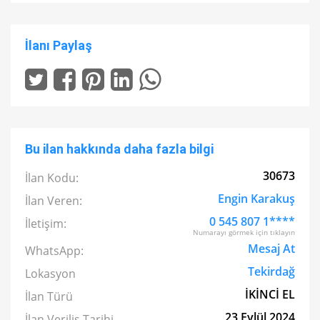
İlanı Paylaş
Bu ilan hakkında daha fazla bilgi
30673
İlan Kodu:
Engin Karakuş
İlan Veren:
0 545 807 1****
İletişim:
Numarayı görmek için tıklayın
Mesaj At
WhatsApp:
Tekirdağ
Lokasyon
İKİNCİ EL
İlan Türü
23 Eylül 2024
İlan Veriliş Tarihi