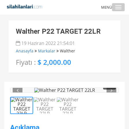
Togg
MENÜ
navi
Walther P22 TARGET 22LR
19 Haziran 2022 21:54:01
Anasayfa
Markalar
Walther
Fiyatı :
$ 2,000.00
1
/ 3
Açıklama