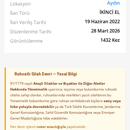
Aydın
Lokasyon
İKİNCİ EL
İlan Türü
19 Haziran 2022
İlan Veriliş Tarihi
28 Mart 2026
Düzenlenme Tarihi
1432 Kez
Görüntülenme
Ruhsatlı Silah Devri — Yasal Bilgi
91/1779 sayılı
Ateşli Silahlar ve Bıçaklar ile Diğer Aletler
Hakkında Yönetmelik
uyarınca; taşıma veya bulundurma ruhsatlı
silaha sahip olanlar, ruhsatlarında nitelikleri yazılı silahlarını bu
Yönetmelik hükümlerine göre ruhsat verilebilecek kişilere
satış veya
hibe yoluyla devredebilir
ya da Türk Silahlı Kuvvetlerine, Jandarma
Genel Komutanlığına, Sahil Güvenlik Komutanlığına veya Emniyet
Genel Müdürlüğüne hibe edebilirler.
Her devir işlemi
noter aracılığıyla
yapılmalıdır.