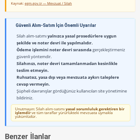
Kaynak:
egm.gov.tr — Mevzuat / Silah
Güvenli Alım-Satım İçin Önemli Uyarılar
Silah alım-satımı
yalnızca yasal prosedürlere uygun
şekilde ve noter devri ile yapılmalıdır.
Ödeme işlemini noter devri sırasında
gerçekleştirmeniz
güvenli yöntemdir.
Silahınızı, noter devri tamamlanmadan kesinlikle
teslim etmeyin.
Ruhsatsız, yasa dışı veya mevzuata aykırı taleplere
cevap vermeyin.
Şüpheli davranışlar gördüğünüz kullanıcıları site yönetimine
bildiriniz.
Unutmayın: Silah alım-satımı
yasal sorumluluk gerektiren bir
işlemdir
ve tüm taraflar yürürlükteki mevzuata uymakla
yükümlüdür.
Benzer İlanlar