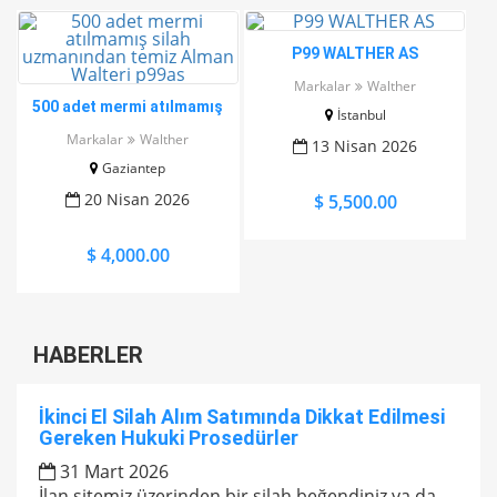
P99 WALTHER AS
Markalar
Walther
500 adet mermi atılmamış
İstanbul
silah uzmanından temiz
Markalar
Walther
13 Nisan 2026
Alman Walteri p99as
Gaziantep
20 Nisan 2026
$ 5,500.00
$ 4,000.00
HABERLER
İkinci El Silah Alım Satımında Dikkat Edilmesi
Gereken Hukuki Prosedürler
31 Mart 2026
İlan sitemiz üzerinden bir silah beğendiniz ya da