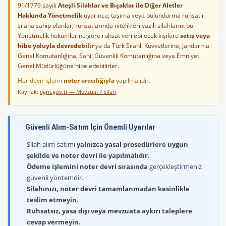
91/1779 sayılı
Ateşli Silahlar ve Bıçaklar ile Diğer Aletler
Hakkında Yönetmelik
uyarınca; taşıma veya bulundurma ruhsatlı
silaha sahip olanlar, ruhsatlarında nitelikleri yazılı silahlarını bu
Yönetmelik hükümlerine göre ruhsat verilebilecek kişilere
satış veya
hibe yoluyla devredebilir
ya da Türk Silahlı Kuvvetlerine, Jandarma
Genel Komutanlığına, Sahil Güvenlik Komutanlığına veya Emniyet
Genel Müdürlüğüne hibe edebilirler.
Her devir işlemi
noter aracılığıyla
yapılmalıdır.
Kaynak:
egm.gov.tr — Mevzuat / Silah
Güvenli Alım-Satım İçin Önemli Uyarılar
Silah alım-satımı
yalnızca yasal prosedürlere uygun
şekilde ve noter devri ile yapılmalıdır.
Ödeme işlemini noter devri sırasında
gerçekleştirmeniz
güvenli yöntemdir.
Silahınızı, noter devri tamamlanmadan kesinlikle
teslim etmeyin.
Ruhsatsız, yasa dışı veya mevzuata aykırı taleplere
cevap vermeyin.