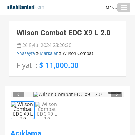
Togg
MENÜ
navi
Wilson Combat EDC X9 L 2.0
26 Eylül 2024 23:20:30
Anasayfa
Markalar
Wilson Combat
Fiyatı :
$ 11,000.00
1
/ 2
Açıklama