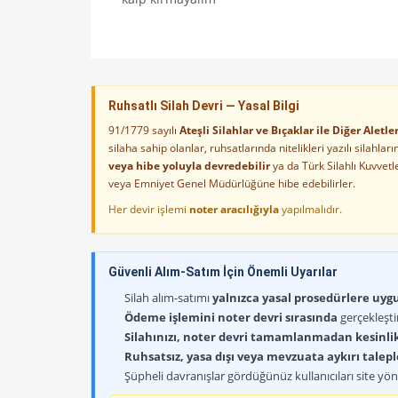
Ruhsatlı Silah Devri — Yasal Bilgi
91/1779 sayılı
Ateşli Silahlar ve Bıçaklar ile Diğer Alet
silaha sahip olanlar, ruhsatlarında nitelikleri yazılı silahl
veya hibe yoluyla devredebilir
ya da Türk Silahlı Kuvvet
veya Emniyet Genel Müdürlüğüne hibe edebilirler.
Her devir işlemi
noter aracılığıyla
yapılmalıdır.
Güvenli Alım-Satım İçin Önemli Uyarılar
Silah alım-satımı
yalnızca yasal prosedürlere uygun
Ödeme işlemini noter devri sırasında
gerçekleşti
Silahınızı, noter devri tamamlanmadan kesinli
Ruhsatsız, yasa dışı veya mevzuata aykırı talep
Şüpheli davranışlar gördüğünüz kullanıcıları site yöne