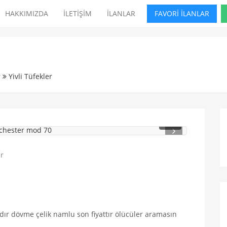
HAKKIMIZDA
İLETİŞİM
İLANLAR
FAVORİ İLANLAR
r
Yivli Tüfekler
1
/ 4
ır dövme çelik namlu son fiyattır ölücüler aramasın