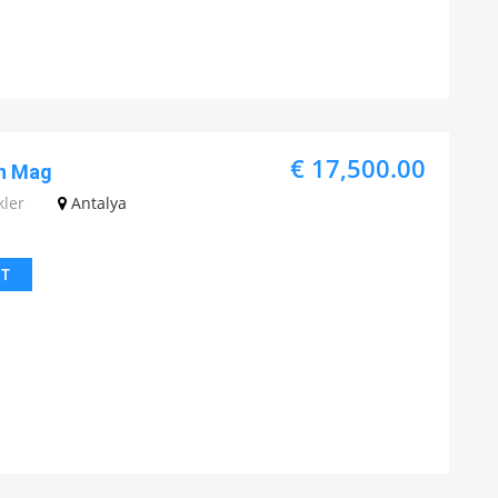
€ 17,500.00
in Mag
kler
Antalya
IT