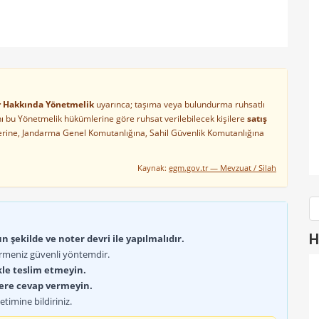
ler Hakkında Yönetmelik
uyarınca; taşıma veya bulundurma ruhsatlı
arını bu Yönetmelik hükümlerine göre ruhsat verilebilecek kişilere
satış
lerine, Jandarma Genel Komutanlığına, Sahil Güvenlik Komutanlığına
Kaynak:
egm.gov.tr — Mevzuat / Silah
H
 şekilde ve noter devri ile yapılmalıdır.
rmeniz güvenli yöntemdir.
kle teslim etmeyin.
lere cevap vermeyin.
timine bildiriniz.