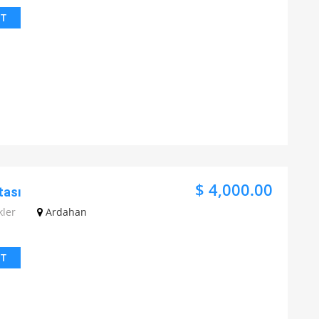
IT
$ 4,000.00
tası
kler
Ardahan
IT