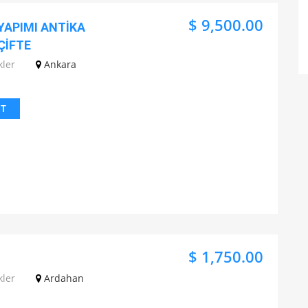
$ 9,500.00
 YAPIMI ANTİKA
ÇİFTE
kler
Ankara
IT
$ 1,750.00
kler
Ardahan