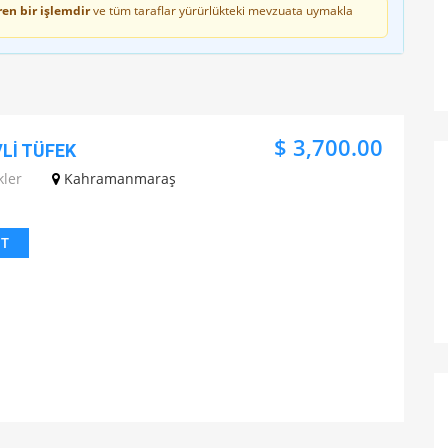
en bir işlemdir
ve tüm taraflar yürürlükteki mevzuata uymakla
$ 3,700.00
Lİ TÜFEK
kler
Kahramanmaraş
IT