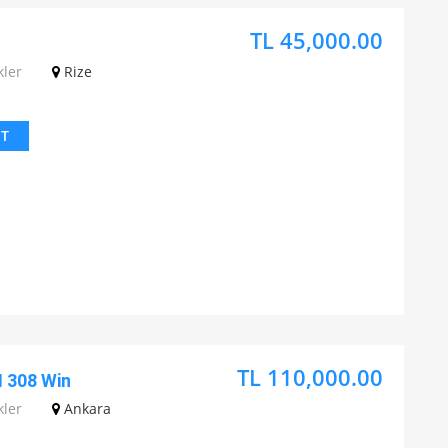
TL 45,000.00
kler
Rize
IT
TL 110,000.00
I 308 Win
kler
Ankara