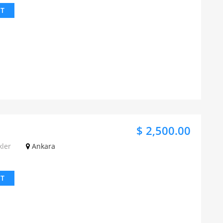
IT
$ 2,500.00
kler
Ankara
IT