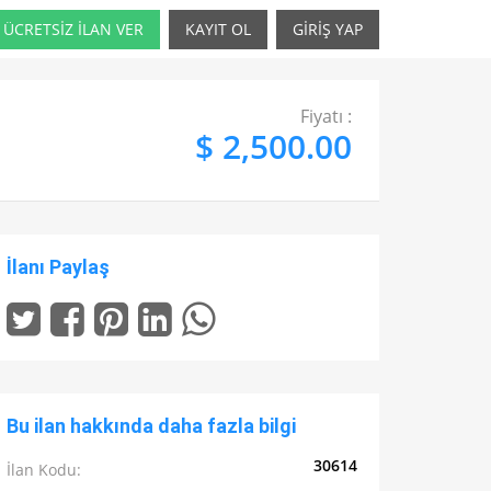
ÜCRETSİZ İLAN VER
KAYIT OL
GİRİŞ YAP
Fiyatı :
$ 2,500.00
İlanı Paylaş
Bu ilan hakkında daha fazla bilgi
30614
İlan Kodu: