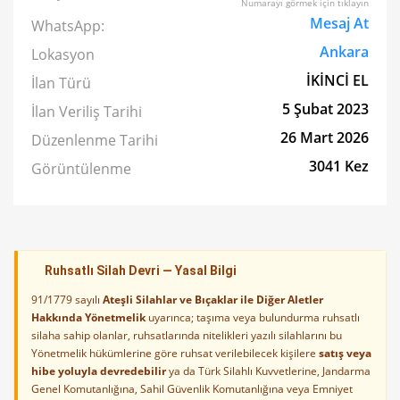
Numarayı görmek için tıklayın
Mesaj At
WhatsApp:
Ankara
Lokasyon
İKİNCİ EL
İlan Türü
5 Şubat 2023
İlan Veriliş Tarihi
26 Mart 2026
Düzenlenme Tarihi
3041 Kez
Görüntülenme
Ruhsatlı Silah Devri — Yasal Bilgi
91/1779 sayılı
Ateşli Silahlar ve Bıçaklar ile Diğer Aletler
Hakkında Yönetmelik
uyarınca; taşıma veya bulundurma ruhsatlı
silaha sahip olanlar, ruhsatlarında nitelikleri yazılı silahlarını bu
Yönetmelik hükümlerine göre ruhsat verilebilecek kişilere
satış veya
hibe yoluyla devredebilir
ya da Türk Silahlı Kuvvetlerine, Jandarma
Genel Komutanlığına, Sahil Güvenlik Komutanlığına veya Emniyet