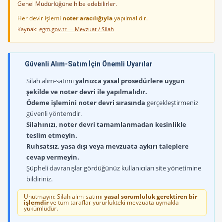
Genel Müdürlüğüne hibe edebilirler.
Her devir işlemi
noter aracılığıyla
yapılmalıdır.
Kaynak:
egm.gov.tr — Mevzuat / Silah
Güvenli Alım-Satım İçin Önemli Uyarılar
Silah alım-satımı
yalnızca yasal prosedürlere uygun
şekilde ve noter devri ile yapılmalıdır.
Ödeme işlemini noter devri sırasında
gerçekleştirmeniz
güvenli yöntemdir.
Silahınızı, noter devri tamamlanmadan kesinlikle
teslim etmeyin.
Ruhsatsız, yasa dışı veya mevzuata aykırı taleplere
cevap vermeyin.
Şüpheli davranışlar gördüğünüz kullanıcıları site yönetimine
bildiriniz.
Unutmayın: Silah alım-satımı
yasal sorumluluk gerektiren bir
işlemdir
ve tüm taraflar yürürlükteki mevzuata uymakla
yükümlüdür.