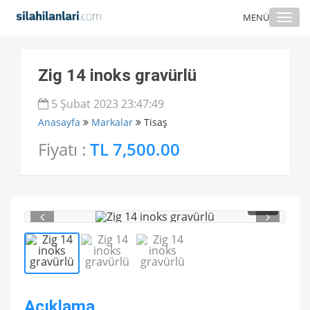
Togg
MENÜ
navi
Zig 14 inoks gravürlü
5 Şubat 2023 23:47:49
Anasayfa
Markalar
Tisaş
Fiyatı :
TL 7,500.00
1
/ 3
Açıklama