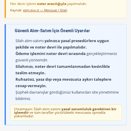
Her devir işlemi
noter aracılığıyla
yapılmalıdır.
Kaynak:
egm.gov.tr — Mevzuat / Silah
Güvenli Alım-Satım İçin Önemli Uyarılar
Silah alım-satımı
yalnızca yasal prosedürlere uygun
şekilde ve noter devri ile yapılmalıdır.
Ödeme işlemini noter devri sırasında
gerçekleştirmeniz
güvenli yöntemdir.
Silahınızı, noter devri tamamlanmadan kesinlikle
teslim etmeyin.
Ruhsatsız, yasa dışı veya mevzuata aykırı taleplere
cevap vermeyin.
Şüpheli davranışlar gördüğünüz kullanıcıları site yönetimine
bildiriniz.
Unutmayın: Silah alım-satımı
yasal sorumluluk gerektiren bir
işlemdir
ve tüm taraflar yürürlükteki mevzuata uymakla
yükümlüdür.