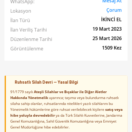
Mesaj At
WhatsApp:
Çorum
Lokasyon
İKİNCİ EL
İlan Türü
19 Mart 2023
İlan Veriliş Tarihi
25 Mart 2026
Düzenlenme Tarihi
1509 Kez
Görüntülenme
Ruhsatlı Silah Devri — Yasal Bilgi
91/1779 sayılı
Ateşli Silahlar ve Bıçaklar ile Diğer Aletler
Hakkında Yönetmelik
uyarınca; taşıma veya bulundurma ruhsatlı
silaha sahip olanlar, ruhsatlarında nitelikleri yazılı silahlarını bu
Yönetmelik hükümlerine göre ruhsat verilebilecek kişilere
satış veya
hibe yoluyla devredebilir
ya da Türk Silahlı Kuvvetlerine, Jandarma
Genel Komutanlığına, Sahil Güvenlik Komutanlığına veya Emniyet
Genel Müdürlüğüne hibe edebilirler.